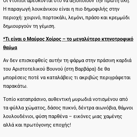
Οι ντόπιοι αρέσκονται στο να αξιοποιούν την πρώτη ύλη.
Η παραγωγή λουκάνικου είναι η πιο δημοφιλής στην
περιοχή: χοιρινό, πορτοκάλι, λεμόνι, πράσο και κρεμμύδι
δημιουργούν τη γέμιση.
*Τι είναι ο Μαύρος Χοίρος – το μεγαλύτερο κτηνοτροφικό
θαύμα
Αν δεν επισκεφθείς αυτήν τη φάρμα στην πράσινη καρδιά
του Αριστοτελικού Βουνού (στη Βαρβάρα) δε θα
μπορέσεις ποτέ να καταλάβεις τι ακριβώς περιγράφεται
παρακάτω.
Τοπίο καταπράσινο, αυθεντική μυρωδιά νοτισμένου από
τα φύλλα χώματος, δάσος πυκνό, δέντρα αιωνόβια, θάμνοι
λουλουδένιοι, φύση παρθένα – εικόνες μιας χαμένης
αλλά και πρωτόγονης εποχής!