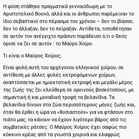
Η φύση στάθηκε πραγματικά γενναιόδωρη με το
Αριστοτελικό Βουνό, αλλά και οι άνθρωποι παρέμειναν το
ίδιο σεβαστικοί στο πέρασμα του χρόνου – δεν το βίασαν,
δεν το άλλαξαν, δεν το πείραξαν. Αντίθετα, τοποθέτησαν
σε αυτόν τον ανέγγιχτο πράσινο παράδεισο ό,τι ο Θεός
όρισε να ζει σε αυτόν : το Μαύρο Χοίρο.
Τι είναι ο Μαύρος Χοίρος;
Είναι φυλή αυτή του αρχέγονου ελληνικού χοίρου, σε
αντίθεση με άλλες φυλές εκτρεφόμενων χοίρων,
αναπτύσσεται με ημιεκτατική εκτροφή και μεγάλο μέρος
της ζωής της ζει ελεύθερη σε ορεινούς βοσκότοπους, με
σημαντική ή και μοναδική τροφή τα βελανίδια. Τα
βελανίδια δίνουν στα ζώα περισσότερους μήνες ζωής και,
όταν θα έρθει η ώρα να «θυσιαστούν» για να φτάσουν στο
πιάτο μας, τα κάνουν να έχουν λιγότερο βάρος από τις
συμβατικές ράτσες. Ο Μαύρος Χοίρος έχει σαφώς πιο
κόκκινο κρέας από τα γνωστά χοιρινά και ελαφρώς