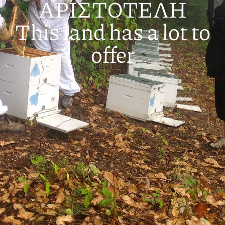
ΑΡΙΣΤΟΤΕΛΗ
Τhis land has a lot to
offer